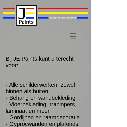
Bij JE Paints kunt u terecht
voor:
- Alle schilderwerken, zowel
binnen als buiten
- Behang en wandbekleding
- Vloerbekleding, traplopers,
laminaat en meer
- Gordijnen en raamdecoratie
- Gyprocwanden en plafonds